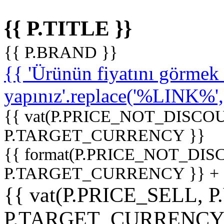
{{ P.TITLE }}
{{ P.BRAND }}
{{ 'Ürünün fiyatını görme
yapınız'.replace('%LINK%', '
{{ vat(P.PRICE_NOT_DISCOU
P.TARGET_CURRENCY }}
{{ format(P.PRICE_NOT_DI
P.TARGET_CURRENCY }} +
{{ vat(P.PRICE_SELL, P
P.TARGET_CURRENCY