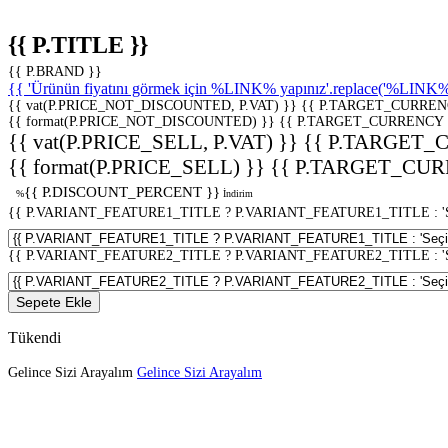
{{ P.TITLE }}
{{ P.BRAND }}
{{ 'Ürünün fiyatını görmek için %LINK% yapınız'.replace('%LINK%', 
{{ vat(P.PRICE_NOT_DISCOUNTED, P.VAT) }}
{{ P.TARGET_CURREN
{{ format(P.PRICE_NOT_DISCOUNTED) }}
{{ P.TARGET_CURRENCY 
{{ vat(P.PRICE_SELL, P.VAT) }}
{{ P.TARGET_
{{ format(P.PRICE_SELL) }}
{{ P.TARGET_CUR
{{ P.DISCOUNT_PERCENT }}
%
İndirim
{{ P.VARIANT_FEATURE1_TITLE ? P.VARIANT_FEATURE1_TITLE : 'Seç
{{ P.VARIANT_FEATURE2_TITLE ? P.VARIANT_FEATURE2_TITLE : 'Seç
Sepete Ekle
Tükendi
Gelince Sizi Arayalım
Gelince Sizi Arayalım