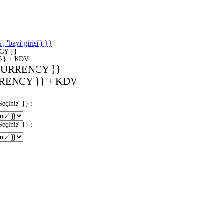
'bayi girişi') }}
CY }}
}} + KDV
CURRENCY }}
RENCY }} + KDV
iniz' }} :
iniz' }} :