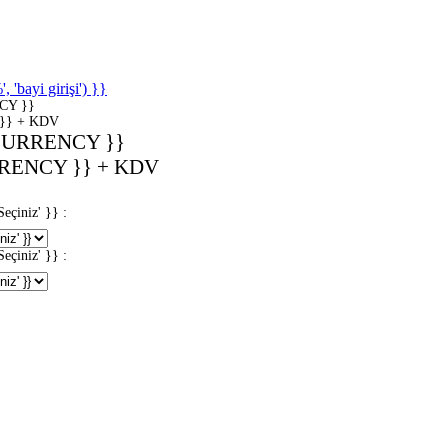
'bayi girişi') }}
CY }}
}} + KDV
CURRENCY }}
RENCY }} + KDV
iniz' }} :
iniz' }} :