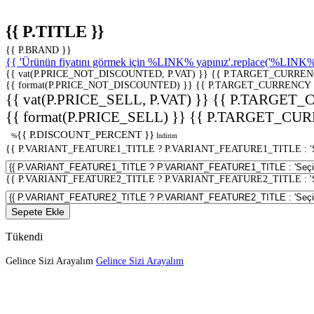
{{ P.TITLE }}
{{ P.BRAND }}
{{ 'Ürünün fiyatını görmek için %LINK% yapınız'.replace('%LINK%', 
{{ vat(P.PRICE_NOT_DISCOUNTED, P.VAT) }}
{{ P.TARGET_CURREN
{{ format(P.PRICE_NOT_DISCOUNTED) }}
{{ P.TARGET_CURRENCY 
{{ vat(P.PRICE_SELL, P.VAT) }}
{{ P.TARGET_
{{ format(P.PRICE_SELL) }}
{{ P.TARGET_CUR
{{ P.DISCOUNT_PERCENT }}
%
İndirim
{{ P.VARIANT_FEATURE1_TITLE ? P.VARIANT_FEATURE1_TITLE : 'Seç
{{ P.VARIANT_FEATURE2_TITLE ? P.VARIANT_FEATURE2_TITLE : 'Seç
Sepete Ekle
Tükendi
Gelince Sizi Arayalım
Gelince Sizi Arayalım