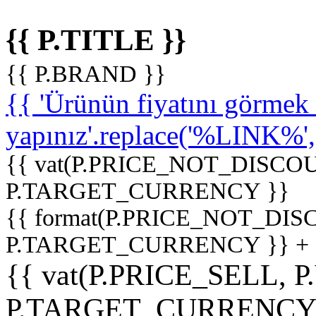
{{ P.TITLE }}
{{ P.BRAND }}
{{ 'Ürünün fiyatını görme
yapınız'.replace('%LINK%', '
{{ vat(P.PRICE_NOT_DISCOU
P.TARGET_CURRENCY }}
{{ format(P.PRICE_NOT_DI
P.TARGET_CURRENCY }} +
{{ vat(P.PRICE_SELL, P
P.TARGET_CURRENCY