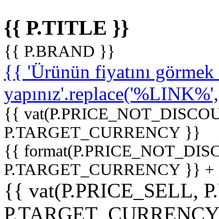
{{ P.TITLE }}
{{ P.BRAND }}
{{ 'Ürünün fiyatını görme
yapınız'.replace('%LINK%', '
{{ vat(P.PRICE_NOT_DISCOU
P.TARGET_CURRENCY }}
{{ format(P.PRICE_NOT_DI
P.TARGET_CURRENCY }} +
{{ vat(P.PRICE_SELL, P
P.TARGET_CURRENCY