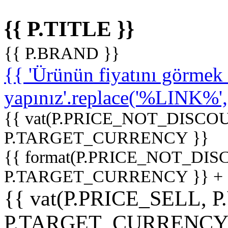
{{ P.TITLE }}
{{ P.BRAND }}
{{ 'Ürünün fiyatını görme
yapınız'.replace('%LINK%', '
{{ vat(P.PRICE_NOT_DISCOU
P.TARGET_CURRENCY }}
{{ format(P.PRICE_NOT_DI
P.TARGET_CURRENCY }} +
{{ vat(P.PRICE_SELL, P
P.TARGET_CURRENCY