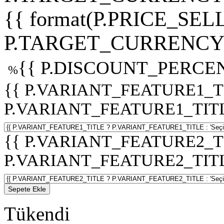
{{ format(P.PRICE_SELL
P.TARGET_CURRENCY 
{{ P.DISCOUNT_PERCEN
%
{{ P.VARIANT_FEATURE1_T
P.VARIANT_FEATURE1_TITLE :
{{ P.VARIANT_FEATURE2_T
P.VARIANT_FEATURE2_TITLE :
Sepete Ekle
Tükendi