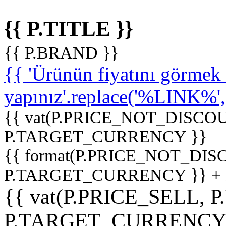
{{ P.TITLE }}
{{ P.BRAND }}
{{ 'Ürünün fiyatını görme
yapınız'.replace('%LINK%', '
{{ vat(P.PRICE_NOT_DISCOU
P.TARGET_CURRENCY }}
{{ format(P.PRICE_NOT_DI
P.TARGET_CURRENCY }} +
{{ vat(P.PRICE_SELL, P
P.TARGET_CURRENCY