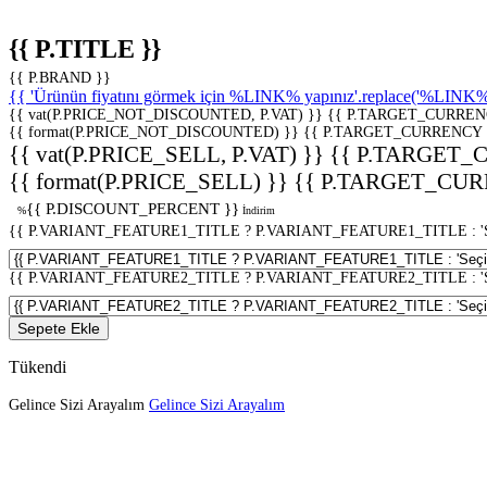
{{ P.TITLE }}
{{ P.BRAND }}
{{ 'Ürünün fiyatını görmek için %LINK% yapınız'.replace('%LINK%', 
{{ vat(P.PRICE_NOT_DISCOUNTED, P.VAT) }}
{{ P.TARGET_CURREN
{{ format(P.PRICE_NOT_DISCOUNTED) }}
{{ P.TARGET_CURRENCY 
{{ vat(P.PRICE_SELL, P.VAT) }}
{{ P.TARGET_
{{ format(P.PRICE_SELL) }}
{{ P.TARGET_CUR
{{ P.DISCOUNT_PERCENT }}
%
İndirim
{{ P.VARIANT_FEATURE1_TITLE ? P.VARIANT_FEATURE1_TITLE : 'Seç
{{ P.VARIANT_FEATURE2_TITLE ? P.VARIANT_FEATURE2_TITLE : 'Seç
Sepete Ekle
Tükendi
Gelince Sizi Arayalım
Gelince Sizi Arayalım