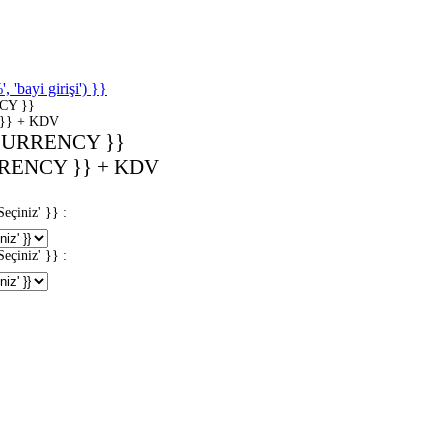
'bayi girişi') }}
CY }}
}} + KDV
CURRENCY }}
RENCY }} + KDV
iniz' }} :
iniz' }} :