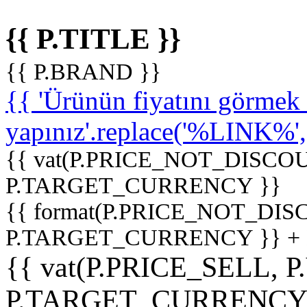
{{ P.TITLE }}
{{ P.BRAND }}
{{ 'Ürünün fiyatını görme
yapınız'.replace('%LINK%', '
{{ vat(P.PRICE_NOT_DISCOU
P.TARGET_CURRENCY }}
{{ format(P.PRICE_NOT_DI
P.TARGET_CURRENCY }} +
{{ vat(P.PRICE_SELL, P
P.TARGET_CURRENCY