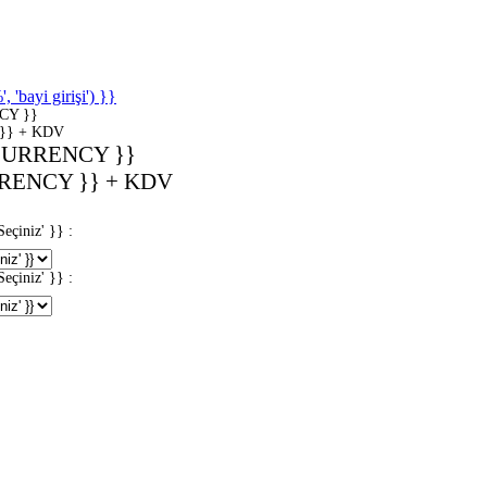
'bayi girişi') }}
CY }}
}} + KDV
CURRENCY }}
RENCY }} + KDV
iniz' }} :
iniz' }} :