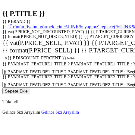
{{ P.TITLE }}
{{ P.BRAND }}
{{ 'Ürünün fiyatını görmek için %LINK% yapınız'.replace('%LINK%', 
{{ vat(P.PRICE_NOT_DISCOUNTED, P.VAT) }}
{{ P.TARGET_CURREN
{{ format(P.PRICE_NOT_DISCOUNTED) }}
{{ P.TARGET_CURRENCY 
{{ vat(P.PRICE_SELL, P.VAT) }}
{{ P.TARGET_
{{ format(P.PRICE_SELL) }}
{{ P.TARGET_CUR
{{ P.DISCOUNT_PERCENT }}
%
İndirim
{{ P.VARIANT_FEATURE1_TITLE ? P.VARIANT_FEATURE1_TITLE : 'Seç
{{ P.VARIANT_FEATURE2_TITLE ? P.VARIANT_FEATURE2_TITLE : 'Seç
Sepete Ekle
Tükendi
Gelince Sizi Arayalım
Gelince Sizi Arayalım