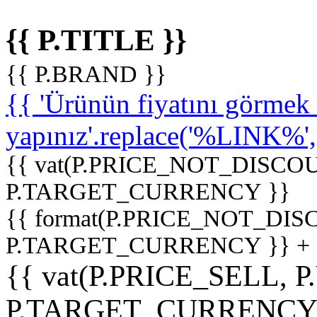
{{ P.TITLE }}
{{ P.BRAND }}
{{ 'Ürünün fiyatını görme
yapınız'.replace('%LINK%', '
{{ vat(P.PRICE_NOT_DISCOU
P.TARGET_CURRENCY }}
{{ format(P.PRICE_NOT_DI
P.TARGET_CURRENCY }} +
{{ vat(P.PRICE_SELL, P
P.TARGET_CURRENCY