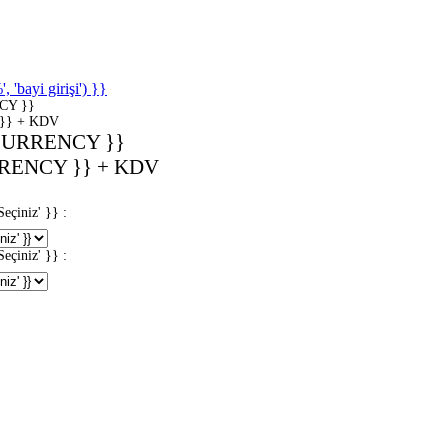
'bayi girişi') }}
CY }}
}} + KDV
CURRENCY }}
RENCY }} + KDV
iniz' }} :
iniz' }} :