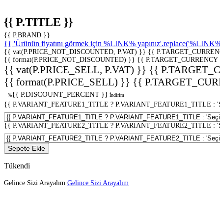
{{ P.TITLE }}
{{ P.BRAND }}
{{ 'Ürünün fiyatını görmek için %LINK% yapınız'.replace('%LINK%', 
{{ vat(P.PRICE_NOT_DISCOUNTED, P.VAT) }}
{{ P.TARGET_CURREN
{{ format(P.PRICE_NOT_DISCOUNTED) }}
{{ P.TARGET_CURRENCY 
{{ vat(P.PRICE_SELL, P.VAT) }}
{{ P.TARGET_
{{ format(P.PRICE_SELL) }}
{{ P.TARGET_CUR
{{ P.DISCOUNT_PERCENT }}
%
İndirim
{{ P.VARIANT_FEATURE1_TITLE ? P.VARIANT_FEATURE1_TITLE : 'Seç
{{ P.VARIANT_FEATURE2_TITLE ? P.VARIANT_FEATURE2_TITLE : 'Seç
Sepete Ekle
Tükendi
Gelince Sizi Arayalım
Gelince Sizi Arayalım