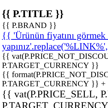
{{ P.TITLE }}
{{ P.BRAND }}
{{ 'Ürünün fiyatını görme
yapınız'.replace('%LINK%', '
{{ vat(P.PRICE_NOT_DISCOU
P.TARGET_CURRENCY }}
{{ format(P.PRICE_NOT_DI
P.TARGET_CURRENCY }} +
{{ vat(P.PRICE_SELL, P
P.TARGET_CURRENCY