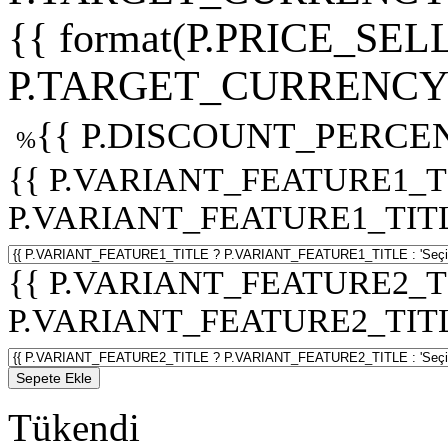
{{ format(P.PRICE_SELL
P.TARGET_CURRENCY 
{{ P.DISCOUNT_PERCEN
%
{{ P.VARIANT_FEATURE1_T
P.VARIANT_FEATURE1_TITLE :
{{ P.VARIANT_FEATURE2_T
P.VARIANT_FEATURE2_TITLE :
Sepete Ekle
Tükendi