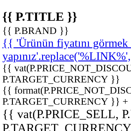
{{ P.TITLE }}
{{ P.BRAND }}
{{ 'Ürünün fiyatını görme
yapınız'.replace('%LINK%', '
{{ vat(P.PRICE_NOT_DISCOU
P.TARGET_CURRENCY }}
{{ format(P.PRICE_NOT_DI
P.TARGET_CURRENCY }} +
{{ vat(P.PRICE_SELL, P
P.TARGET_CURRENCY