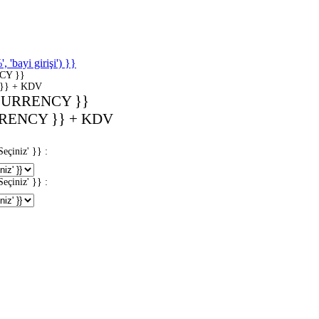
'bayi girişi') }}
CY }}
}} + KDV
CURRENCY }}
RENCY }} + KDV
iniz' }} :
iniz' }} :