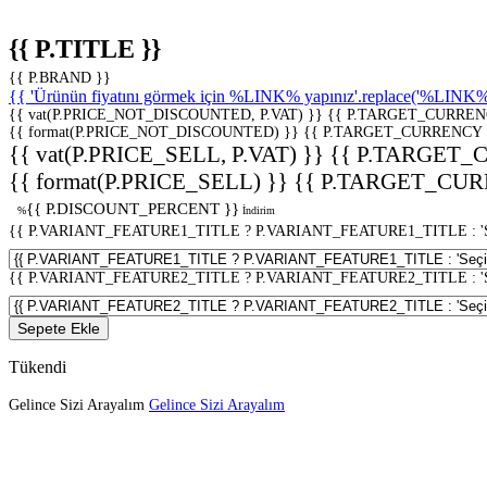
{{ P.TITLE }}
{{ P.BRAND }}
{{ 'Ürünün fiyatını görmek için %LINK% yapınız'.replace('%LINK%', 
{{ vat(P.PRICE_NOT_DISCOUNTED, P.VAT) }}
{{ P.TARGET_CURREN
{{ format(P.PRICE_NOT_DISCOUNTED) }}
{{ P.TARGET_CURRENCY 
{{ vat(P.PRICE_SELL, P.VAT) }}
{{ P.TARGET_
{{ format(P.PRICE_SELL) }}
{{ P.TARGET_CUR
{{ P.DISCOUNT_PERCENT }}
%
İndirim
{{ P.VARIANT_FEATURE1_TITLE ? P.VARIANT_FEATURE1_TITLE : 'Seç
{{ P.VARIANT_FEATURE2_TITLE ? P.VARIANT_FEATURE2_TITLE : 'Seç
Sepete Ekle
Tükendi
Gelince Sizi Arayalım
Gelince Sizi Arayalım