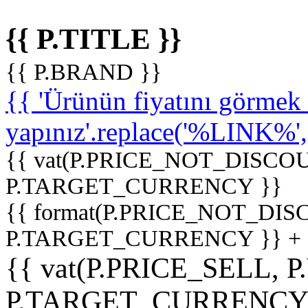
{{ P.TITLE }}
{{ P.BRAND }}
{{ 'Ürünün fiyatını görme
yapınız'.replace('%LINK%', '
{{ vat(P.PRICE_NOT_DISCOU
P.TARGET_CURRENCY }}
{{ format(P.PRICE_NOT_DI
P.TARGET_CURRENCY }} +
{{ vat(P.PRICE_SELL, P
P.TARGET_CURRENCY