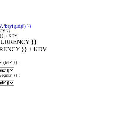
'bayi girişi') }}
CY }}
}} + KDV
CURRENCY }}
RENCY }} + KDV
iniz' }} :
iniz' }} :