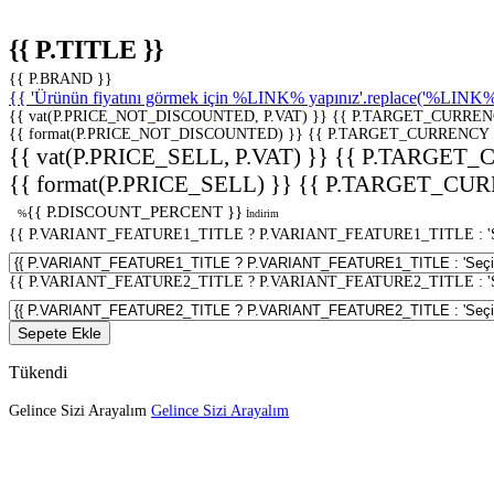
{{ P.TITLE }}
{{ P.BRAND }}
{{ 'Ürünün fiyatını görmek için %LINK% yapınız'.replace('%LINK%', 
{{ vat(P.PRICE_NOT_DISCOUNTED, P.VAT) }}
{{ P.TARGET_CURREN
{{ format(P.PRICE_NOT_DISCOUNTED) }}
{{ P.TARGET_CURRENCY 
{{ vat(P.PRICE_SELL, P.VAT) }}
{{ P.TARGET_
{{ format(P.PRICE_SELL) }}
{{ P.TARGET_CUR
{{ P.DISCOUNT_PERCENT }}
%
İndirim
{{ P.VARIANT_FEATURE1_TITLE ? P.VARIANT_FEATURE1_TITLE : 'Seç
{{ P.VARIANT_FEATURE2_TITLE ? P.VARIANT_FEATURE2_TITLE : 'Seç
Sepete Ekle
Tükendi
Gelince Sizi Arayalım
Gelince Sizi Arayalım