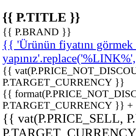
{{ P.TITLE }}
{{ P.BRAND }}
{{ 'Ürünün fiyatını görme
yapınız'.replace('%LINK%', '
{{ vat(P.PRICE_NOT_DISCOU
P.TARGET_CURRENCY }}
{{ format(P.PRICE_NOT_DI
P.TARGET_CURRENCY }} +
{{ vat(P.PRICE_SELL, P
P.TARGET_CURRENCY