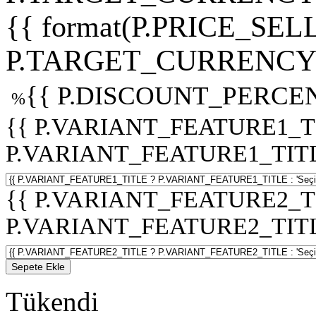
{{ format(P.PRICE_SELL
P.TARGET_CURRENCY 
{{ P.DISCOUNT_PERCEN
%
{{ P.VARIANT_FEATURE1_T
P.VARIANT_FEATURE1_TITLE :
{{ P.VARIANT_FEATURE2_T
P.VARIANT_FEATURE2_TITLE :
Sepete Ekle
Tükendi