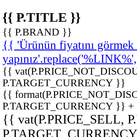
{{ P.TITLE }}
{{ P.BRAND }}
{{ 'Ürünün fiyatını görme
yapınız'.replace('%LINK%', '
{{ vat(P.PRICE_NOT_DISCOU
P.TARGET_CURRENCY }}
{{ format(P.PRICE_NOT_DI
P.TARGET_CURRENCY }} +
{{ vat(P.PRICE_SELL, P
P.TARGET_CURRENCY