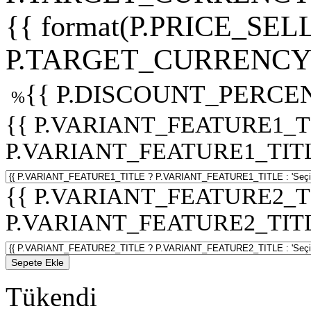
{{ format(P.PRICE_SELL
P.TARGET_CURRENCY 
{{ P.DISCOUNT_PERCEN
%
{{ P.VARIANT_FEATURE1_T
P.VARIANT_FEATURE1_TITLE :
{{ P.VARIANT_FEATURE2_T
P.VARIANT_FEATURE2_TITLE :
Sepete Ekle
Tükendi