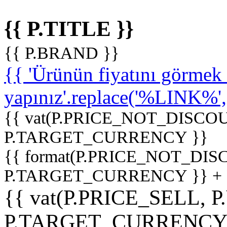
{{ P.TITLE }}
{{ P.BRAND }}
{{ 'Ürünün fiyatını görme
yapınız'.replace('%LINK%', '
{{ vat(P.PRICE_NOT_DISCOU
P.TARGET_CURRENCY }}
{{ format(P.PRICE_NOT_DI
P.TARGET_CURRENCY }} +
{{ vat(P.PRICE_SELL, P
P.TARGET_CURRENCY