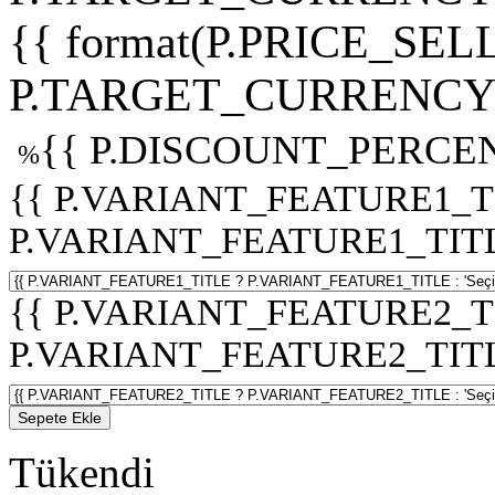
{{ format(P.PRICE_SELL
P.TARGET_CURRENCY 
{{ P.DISCOUNT_PERCEN
%
{{ P.VARIANT_FEATURE1_T
P.VARIANT_FEATURE1_TITLE :
{{ P.VARIANT_FEATURE2_T
P.VARIANT_FEATURE2_TITLE :
Sepete Ekle
Tükendi