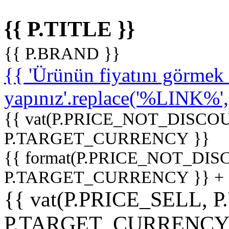
{{ P.TITLE }}
{{ P.BRAND }}
{{ 'Ürünün fiyatını görme
yapınız'.replace('%LINK%', '
{{ vat(P.PRICE_NOT_DISCOU
P.TARGET_CURRENCY }}
{{ format(P.PRICE_NOT_DI
P.TARGET_CURRENCY }} +
{{ vat(P.PRICE_SELL, P
P.TARGET_CURRENCY