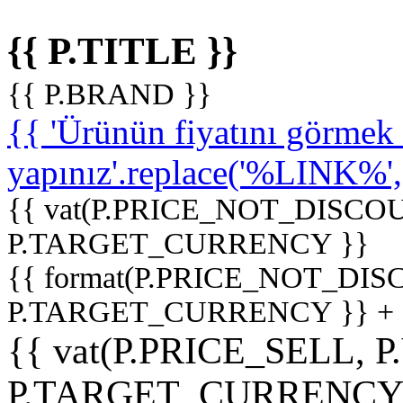
{{ P.TITLE }}
{{ P.BRAND }}
{{ 'Ürünün fiyatını görme
yapınız'.replace('%LINK%', '
{{ vat(P.PRICE_NOT_DISCOU
P.TARGET_CURRENCY }}
{{ format(P.PRICE_NOT_DI
P.TARGET_CURRENCY }} +
{{ vat(P.PRICE_SELL, P
P.TARGET_CURRENCY