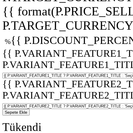
{{ format(P.PRICE_SELL
P.TARGET_CURRENCY 
{{ P.DISCOUNT_PERCEN
%
{{ P.VARIANT_FEATURE1_T
P.VARIANT_FEATURE1_TITLE :
{{ P.VARIANT_FEATURE2_T
P.VARIANT_FEATURE2_TITLE :
Sepete Ekle
Tükendi