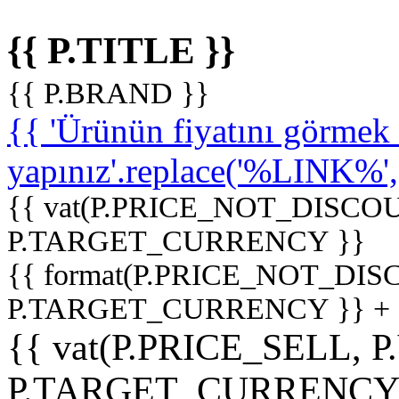
{{ P.TITLE }}
{{ P.BRAND }}
{{ 'Ürünün fiyatını görme
yapınız'.replace('%LINK%', '
{{ vat(P.PRICE_NOT_DISCOU
P.TARGET_CURRENCY }}
{{ format(P.PRICE_NOT_DI
P.TARGET_CURRENCY }} +
{{ vat(P.PRICE_SELL, P
P.TARGET_CURRENCY