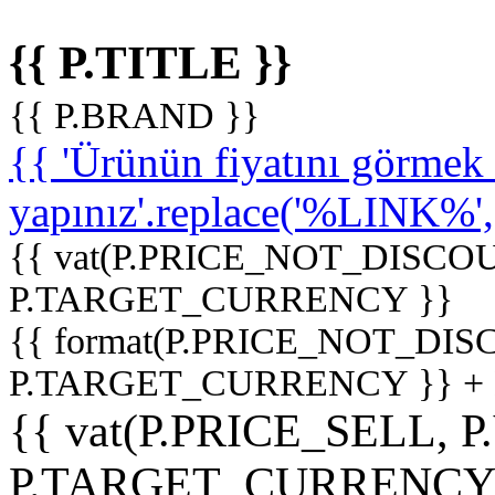
{{ P.TITLE }}
{{ P.BRAND }}
{{ 'Ürünün fiyatını görme
yapınız'.replace('%LINK%', '
{{ vat(P.PRICE_NOT_DISCOU
P.TARGET_CURRENCY }}
{{ format(P.PRICE_NOT_DI
P.TARGET_CURRENCY }} +
{{ vat(P.PRICE_SELL, P
P.TARGET_CURRENCY