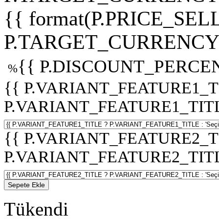
{{ format(P.PRICE_SELL
P.TARGET_CURRENCY 
{{ P.DISCOUNT_PERCEN
%
{{ P.VARIANT_FEATURE1_T
P.VARIANT_FEATURE1_TITLE :
{{ P.VARIANT_FEATURE2_T
P.VARIANT_FEATURE2_TITLE :
Sepete Ekle
Tükendi