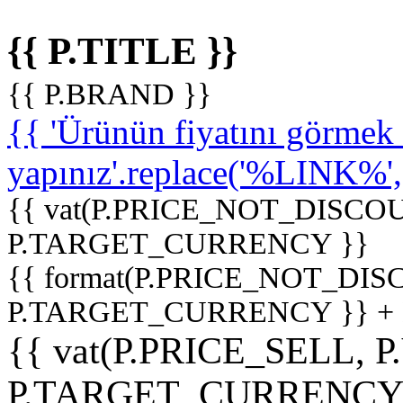
{{ P.TITLE }}
{{ P.BRAND }}
{{ 'Ürünün fiyatını görme
yapınız'.replace('%LINK%', '
{{ vat(P.PRICE_NOT_DISCOU
P.TARGET_CURRENCY }}
{{ format(P.PRICE_NOT_DI
P.TARGET_CURRENCY }} +
{{ vat(P.PRICE_SELL, P
P.TARGET_CURRENCY