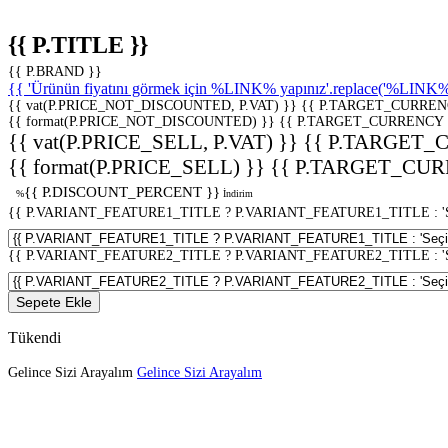
{{ P.TITLE }}
{{ P.BRAND }}
{{ 'Ürünün fiyatını görmek için %LINK% yapınız'.replace('%LINK%', 
{{ vat(P.PRICE_NOT_DISCOUNTED, P.VAT) }}
{{ P.TARGET_CURREN
{{ format(P.PRICE_NOT_DISCOUNTED) }}
{{ P.TARGET_CURRENCY 
{{ vat(P.PRICE_SELL, P.VAT) }}
{{ P.TARGET_
{{ format(P.PRICE_SELL) }}
{{ P.TARGET_CUR
{{ P.DISCOUNT_PERCENT }}
%
İndirim
{{ P.VARIANT_FEATURE1_TITLE ? P.VARIANT_FEATURE1_TITLE : 'Seç
{{ P.VARIANT_FEATURE2_TITLE ? P.VARIANT_FEATURE2_TITLE : 'Seç
Sepete Ekle
Tükendi
Gelince Sizi Arayalım
Gelince Sizi Arayalım