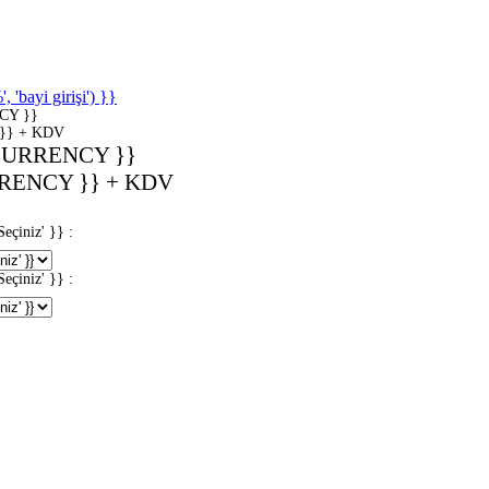
'bayi girişi') }}
CY }}
}} + KDV
CURRENCY }}
RENCY }} + KDV
iniz' }} :
iniz' }} :