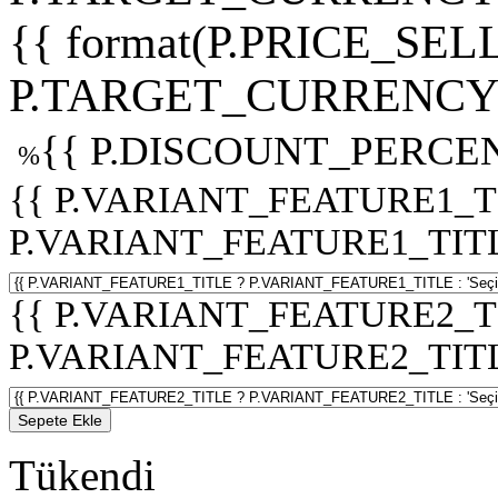
{{ format(P.PRICE_SELL
P.TARGET_CURRENCY 
{{ P.DISCOUNT_PERCEN
%
{{ P.VARIANT_FEATURE1_T
P.VARIANT_FEATURE1_TITLE :
{{ P.VARIANT_FEATURE2_T
P.VARIANT_FEATURE2_TITLE :
Sepete Ekle
Tükendi