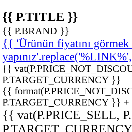
{{ P.TITLE }}
{{ P.BRAND }}
{{ 'Ürünün fiyatını görme
yapınız'.replace('%LINK%', '
{{ vat(P.PRICE_NOT_DISCOU
P.TARGET_CURRENCY }}
{{ format(P.PRICE_NOT_DI
P.TARGET_CURRENCY }} +
{{ vat(P.PRICE_SELL, P
P.TARGET_CURRENCY