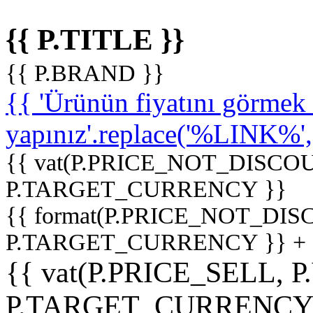
{{ P.TITLE }}
{{ P.BRAND }}
{{ 'Ürünün fiyatını görme
yapınız'.replace('%LINK%', '
{{ vat(P.PRICE_NOT_DISCOU
P.TARGET_CURRENCY }}
{{ format(P.PRICE_NOT_DI
P.TARGET_CURRENCY }} +
{{ vat(P.PRICE_SELL, P
P.TARGET_CURRENCY