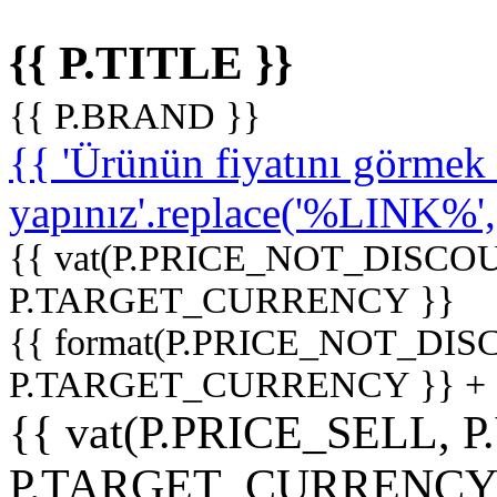
{{ P.TITLE }}
{{ P.BRAND }}
{{ 'Ürünün fiyatını görme
yapınız'.replace('%LINK%', '
{{ vat(P.PRICE_NOT_DISCOU
P.TARGET_CURRENCY }}
{{ format(P.PRICE_NOT_DI
P.TARGET_CURRENCY }} +
{{ vat(P.PRICE_SELL, P
P.TARGET_CURRENCY