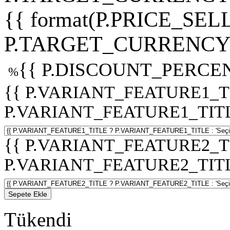
{{ format(P.PRICE_SELL
P.TARGET_CURRENCY 
{{ P.DISCOUNT_PERCEN
%
{{ P.VARIANT_FEATURE1_T
P.VARIANT_FEATURE1_TITLE :
{{ P.VARIANT_FEATURE2_T
P.VARIANT_FEATURE2_TITLE :
Sepete Ekle
Tükendi