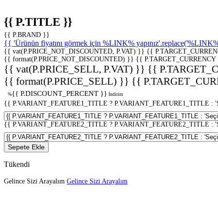
{{ P.TITLE }}
{{ P.BRAND }}
{{ 'Ürünün fiyatını görmek için %LINK% yapınız'.replace('%LINK%', 
{{ vat(P.PRICE_NOT_DISCOUNTED, P.VAT) }}
{{ P.TARGET_CURREN
{{ format(P.PRICE_NOT_DISCOUNTED) }}
{{ P.TARGET_CURRENCY 
{{ vat(P.PRICE_SELL, P.VAT) }}
{{ P.TARGET_
{{ format(P.PRICE_SELL) }}
{{ P.TARGET_CUR
{{ P.DISCOUNT_PERCENT }}
%
İndirim
{{ P.VARIANT_FEATURE1_TITLE ? P.VARIANT_FEATURE1_TITLE : 'Seç
{{ P.VARIANT_FEATURE2_TITLE ? P.VARIANT_FEATURE2_TITLE : 'Seç
Sepete Ekle
Tükendi
Gelince Sizi Arayalım
Gelince Sizi Arayalım