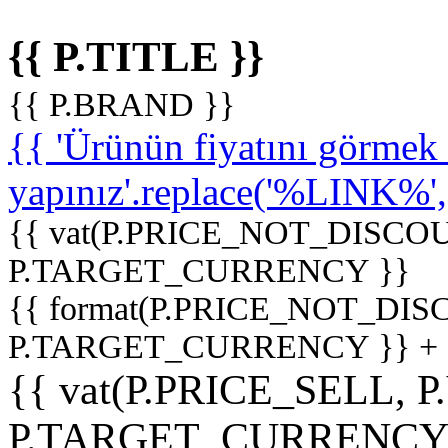
{{ P.TITLE }}
{{ P.BRAND }}
{{ 'Ürünün fiyatını görme
yapınız'.replace('%LINK%', '
{{ vat(P.PRICE_NOT_DISCOU
P.TARGET_CURRENCY }}
{{ format(P.PRICE_NOT_DI
P.TARGET_CURRENCY }} +
{{ vat(P.PRICE_SELL, P
P.TARGET_CURRENCY