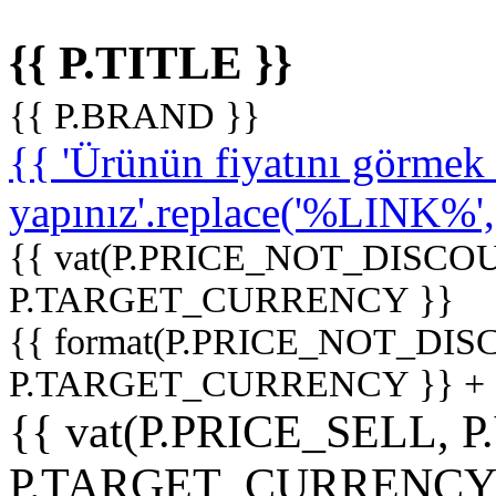
{{ P.TITLE }}
{{ P.BRAND }}
{{ 'Ürünün fiyatını görme
yapınız'.replace('%LINK%', '
{{ vat(P.PRICE_NOT_DISCOU
P.TARGET_CURRENCY }}
{{ format(P.PRICE_NOT_DI
P.TARGET_CURRENCY }} +
{{ vat(P.PRICE_SELL, P
P.TARGET_CURRENCY