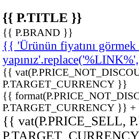
{{ P.TITLE }}
{{ P.BRAND }}
{{ 'Ürünün fiyatını görme
yapınız'.replace('%LINK%', '
{{ vat(P.PRICE_NOT_DISCOU
P.TARGET_CURRENCY }}
{{ format(P.PRICE_NOT_DI
P.TARGET_CURRENCY }} +
{{ vat(P.PRICE_SELL, P
P.TARGET_CURRENCY