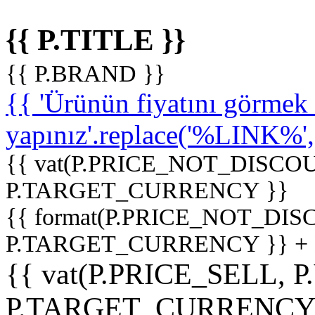
{{ P.TITLE }}
{{ P.BRAND }}
{{ 'Ürünün fiyatını görme
yapınız'.replace('%LINK%', '
{{ vat(P.PRICE_NOT_DISCOU
P.TARGET_CURRENCY }}
{{ format(P.PRICE_NOT_DI
P.TARGET_CURRENCY }} +
{{ vat(P.PRICE_SELL, P
P.TARGET_CURRENCY