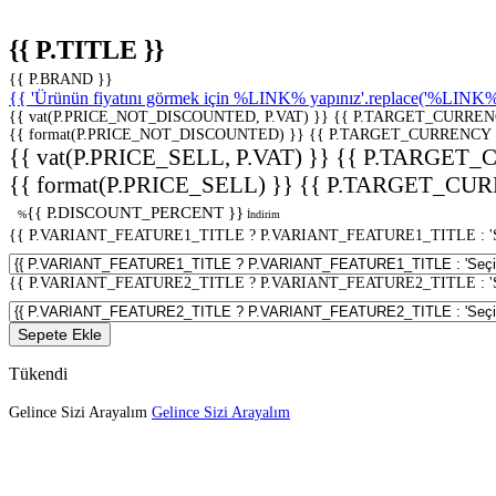
{{ P.TITLE }}
{{ P.BRAND }}
{{ 'Ürünün fiyatını görmek için %LINK% yapınız'.replace('%LINK%', 
{{ vat(P.PRICE_NOT_DISCOUNTED, P.VAT) }}
{{ P.TARGET_CURREN
{{ format(P.PRICE_NOT_DISCOUNTED) }}
{{ P.TARGET_CURRENCY 
{{ vat(P.PRICE_SELL, P.VAT) }}
{{ P.TARGET_
{{ format(P.PRICE_SELL) }}
{{ P.TARGET_CUR
{{ P.DISCOUNT_PERCENT }}
%
İndirim
{{ P.VARIANT_FEATURE1_TITLE ? P.VARIANT_FEATURE1_TITLE : 'Seç
{{ P.VARIANT_FEATURE2_TITLE ? P.VARIANT_FEATURE2_TITLE : 'Seç
Sepete Ekle
Tükendi
Gelince Sizi Arayalım
Gelince Sizi Arayalım