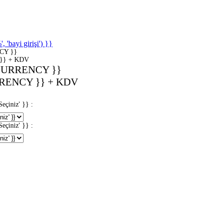
'bayi girişi') }}
CY }}
}} + KDV
CURRENCY }}
RENCY }} + KDV
iniz' }} :
iniz' }} :