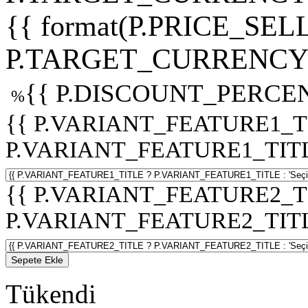
{{ format(P.PRICE_SELL
P.TARGET_CURRENCY 
{{ P.DISCOUNT_PERCEN
%
{{ P.VARIANT_FEATURE1_T
P.VARIANT_FEATURE1_TITLE :
{{ P.VARIANT_FEATURE2_T
P.VARIANT_FEATURE2_TITLE :
Sepete Ekle
Tükendi