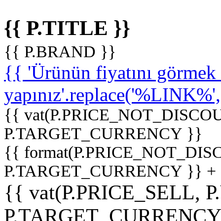
{{ P.TITLE }}
{{ P.BRAND }}
{{ 'Ürünün fiyatını görme
yapınız'.replace('%LINK%', '
{{ vat(P.PRICE_NOT_DISCOU
P.TARGET_CURRENCY }}
{{ format(P.PRICE_NOT_DI
P.TARGET_CURRENCY }} +
{{ vat(P.PRICE_SELL, P
P.TARGET_CURRENCY