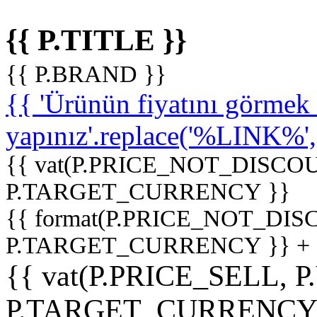
{{ P.TITLE }}
{{ P.BRAND }}
{{ 'Ürünün fiyatını görme
yapınız'.replace('%LINK%', '
{{ vat(P.PRICE_NOT_DISCOU
P.TARGET_CURRENCY }}
{{ format(P.PRICE_NOT_DI
P.TARGET_CURRENCY }} +
{{ vat(P.PRICE_SELL, P
P.TARGET_CURRENCY