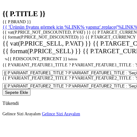
{{ P.TITLE }}
{{ P.BRAND }}
{{ 'Ürünün fiyatını görmek için %LINK% yapınız'.replace('%LINK%', 
{{ vat(P.PRICE_NOT_DISCOUNTED, P.VAT) }}
{{ P.TARGET_CURREN
{{ format(P.PRICE_NOT_DISCOUNTED) }}
{{ P.TARGET_CURRENCY 
{{ vat(P.PRICE_SELL, P.VAT) }}
{{ P.TARGET_
{{ format(P.PRICE_SELL) }}
{{ P.TARGET_CUR
{{ P.DISCOUNT_PERCENT }}
%
İndirim
{{ P.VARIANT_FEATURE1_TITLE ? P.VARIANT_FEATURE1_TITLE : 'Seç
{{ P.VARIANT_FEATURE2_TITLE ? P.VARIANT_FEATURE2_TITLE : 'Seç
Sepete Ekle
Tükendi
Gelince Sizi Arayalım
Gelince Sizi Arayalım