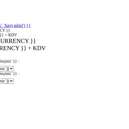
'bayi girişi') }}
CY }}
}} + KDV
CURRENCY }}
RENCY }} + KDV
iniz' }} :
iniz' }} :